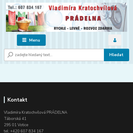
Menu
Hledat
Kontakt
Vladimíra Kratochvílová PRÁDELNA
Táborská 41
295 01 Votice
tel:
+420 607 834 167